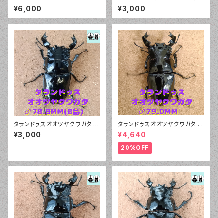
1.0mm
0.7mm 新成虫
¥6,000
¥3,000
タランドゥスオオツヤクワガタ ♂
タランドゥスオオツヤクワガタ ♂
78.8mm（B品）
79.0mm 販売中
¥3,000
¥4,640
20%OFF