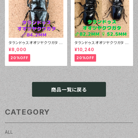
タランドゥスオオツヤクワガタ ♂
タランドゥスオオツヤクワガタ ♂
84.2mm、♀54.0mm
82.2mm、♀52.5mm ペア
¥8,000
¥10,240
20%OFF
20%OFF
商品一覧に戻る
CATEGORY
ALL