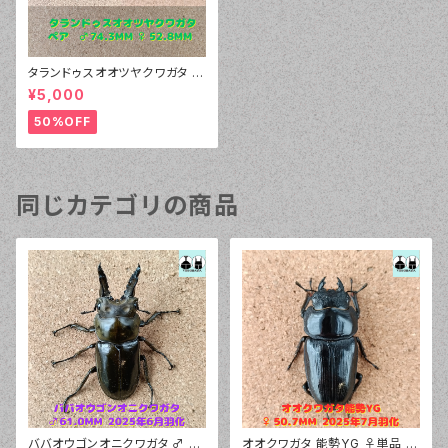
タランドゥスオオツヤクワガタ ♂
74.3mm ♀ 52.8mm ペア
¥5,000
50%OFF
同じカテゴリの商品
ババオウゴンオニクワガタ ♂ 6
オオクワガタ 能勢YG ♀単品 5