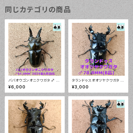
同じカテゴリの商品
ババオウゴンオニクワガタ ♂ 6
タランドゥスオオツヤクワガタ ♂
1.0mm
78.8mm（B品）
¥6,000
¥3,000