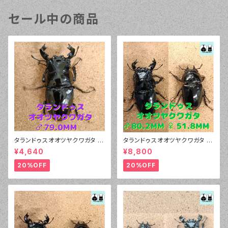
セール中の商品
タランドゥスオオツヤクワガタ ♂
タランドゥスオオツヤクワガタ ♂
79.0mm 販売中
80.2mm、♀51.8mm ペア
¥4,640
¥8,800
20%OFF
20%OFF