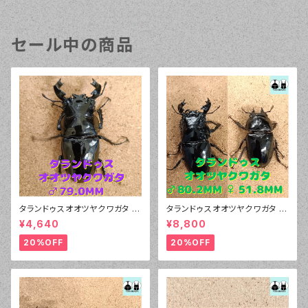
セール中の商品
タランドゥスオオツヤクワガタ ♂
タランドゥスオオツヤクワガタ ♂
79.0mm
80.2mm、♀51.8mm ペア
¥4,640
¥8,800
20%OFF
20%OFF