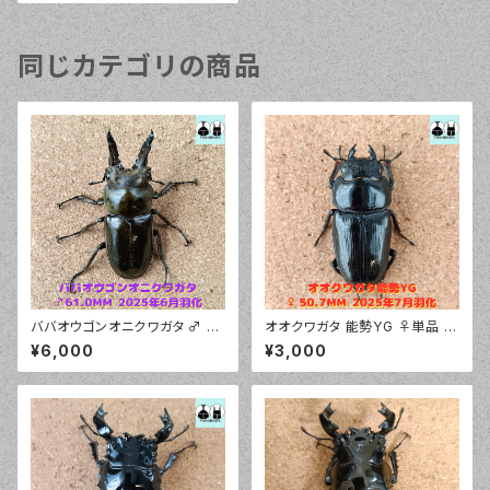
同じカテゴリの商品
ババオウゴンオニクワガタ ♂ 6
オオクワガタ 能勢YG ♀単品 5
1.0mm
0.7mm 新成虫
¥6,000
¥3,000