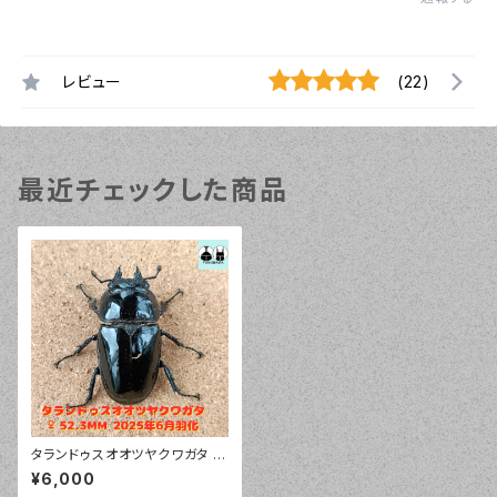
レビュー
(22)
最近チェックした商品
タランドゥスオオツヤクワガタ ♀
52.3mm
¥6,000